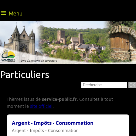
Menu
Une nature riche
- Au Cœur de l'Aveyron -
Une Commune de caractère
Particuliers
Thèmes issus de
service-public.fr
. Consultez à tout
moment le
site officiel
.
Argent - Impôts - Consommation
Argent - Impôts - Consommation