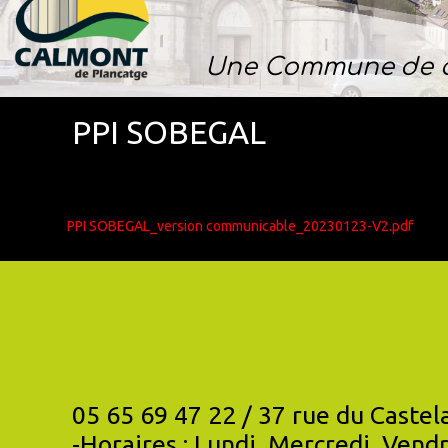
Une Commune de c
PPI SOBEGAL
PPI SOBEGAL_version communicable_20230123-V2.pdf
05 65 69 47 22 / 37 rue du Castelat 
-Horaires : Lundi, Mercredi, Vendr