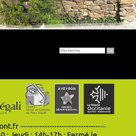
'Aveyron -
----------------------------------
0 ; Jeudi : 14h-17h ; Fermé le