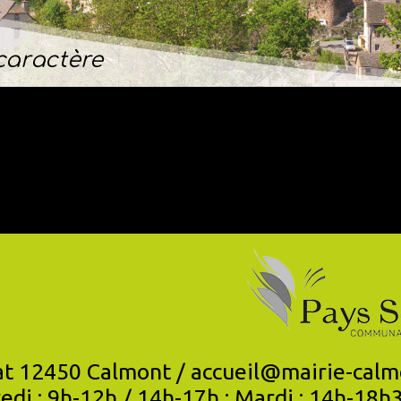
Une nature riche
- Au Cœur de l
aractère
12450 Calmont / accueil@mairie-calmont.fr -
edi : 9h-12h / 14h-17h ; Mardi : 14h-18h3