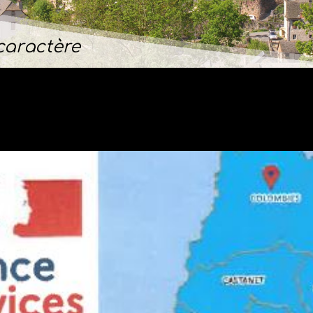
Une nature riche
- Au Cœur de l
aractère